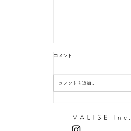
コメント
コメントを追加…
【活動報告】“がるたび”さん
と意見交換会を開催しまし
た！