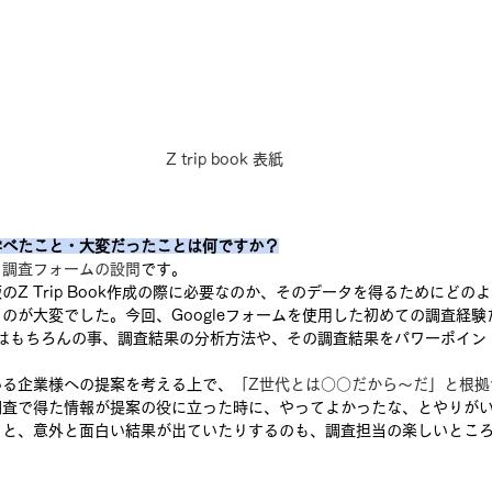
Z trip book 表紙
学べたこと・大変だったことは何ですか？
、
調査フォームの設問
です。
Z Trip Book作成の際に必要なのか、そのデータを得るためにどの
のが大変でした。今回、Googleフォームを使用した初めての調査経験
い方はもちろんの事、調査結果の分析方法や、その調査結果をパワーポイ
いる企業様への提案を考える上で、
「Z世代とは○○だから〜だ」と根拠
調査で得た情報が提案の役に立った時に、やってよかったな、とやりが
ると、意外と面白い結果が出ていたりするのも、調査担当の楽しいとこ