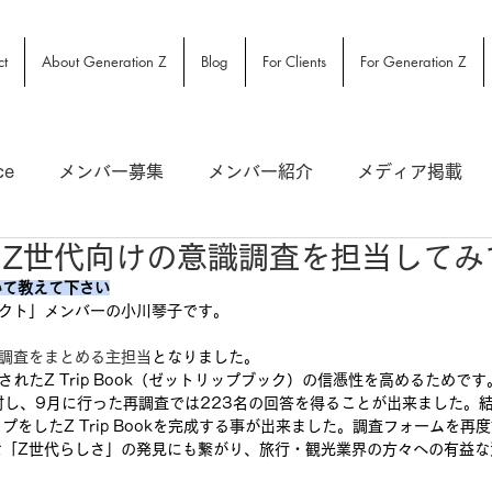
ct
About Generation Z
Blog
For Clients
For Generation Z
ce
メンバー募集
メンバー紹介
メディア掲載
Z世代向けの意識調査を担当してみ
いて教えて下さい
クト」
メンバーの小川琴子です。
調査をまとめる主担当
となりました。
れたZ Trip Book（ゼットリップブック）の信憑性を高めるためで
対し、9月に行った再調査では223名の回答を得ることが出来ました。
をしたZ Trip Bookを完成する事が出来ました。調査フォームを再
な「Z世代らしさ」の発見にも繋がり、旅行・観光業界の方々への有益な