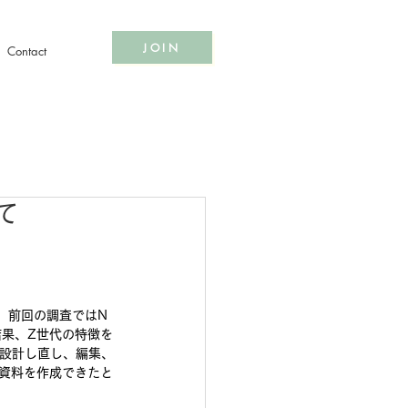
JOIN
Contact
て
す。前回の調査ではN
結果、Z世代の特徴を
度設計し直し、編集、
資料を作成できたと