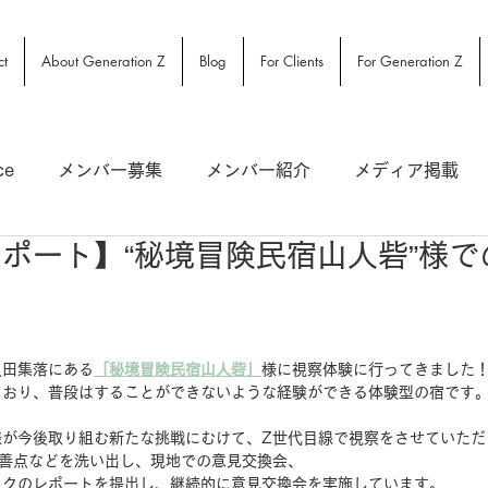
ct
About Generation Z
Blog
For Clients
For Generation Z
ce
メンバー募集
メンバー紹介
メディア掲載
ポート】“秘境冒険民宿山人砦”様で
良田集落にある
「秘境冒険民宿山人砦」
様に視察体験に行ってきました
ており、普段はすることができないような経験ができる体験型の宿です
様が今後取り組む新たな挑戦にむけて、Z世代目線で視察をさせていただ
改善点などを洗い出し、現地での意見交換会、
ックのレポートを提出し、継続的に意見交換会を実施しています。