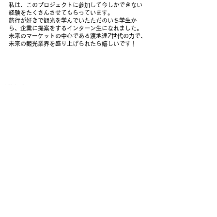
私は、このプロジェクトに参加して今しかできない
経験をたくさんさせてもらっています。
旅行が好きで観光を学んでいたただのいち学生か
ら、企業に提案をするインターン生になれました。
未来のマーケットの中心である渡地達Z世代の力で、
未来の観光業界を盛り上げられたら嬉しいです！
活動報告
すべて表示
最新記事