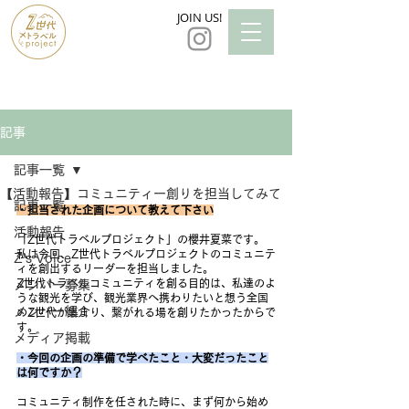
JOIN US!
記事
記事一覧
【活動報告】コミュニティー創りを担当してみて
記事一覧
・担当された企画について教えて下さい
活動報告
「Z世代トラベルプロジェクト」の櫻井夏菜です。
私は今回、Z世代トラベルプロジェクトのコミュニテ
Z's Voice
ィを創出するリーダーを担当しました。
Z世代トラベルコミュニティを創る目的は、私達のよ
メンバー募集
うな観光を学び、観光業界へ携わりたいと想う全国
メンバー紹介
のZ世代が集まり、繋がれる場を創りたかったからで
す。
メディア掲載
・今回の企画の準備で学べたこと・大変だったこと
は何ですか？
コミュニティ制作を任された時に、まず何から始め