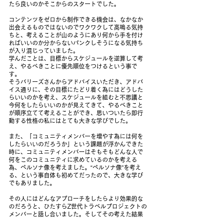
たら良いのかそこからのスタートでした。
コンテンツをゼロから制作できる機会は、なかなか
出会えるものではないのでワクワクして高鳴る気持
ちと、考えることが山のようにあり何から手を付け
ればいいのか分からないパンクしそうになる気持ち
が入り混じっていました。
学んだことは、目標からスケジュールを逆算して考
え、やるべきことに優先順位をつけるという事で
す。
そうバリーズさんからアドバイスいただき、アドバ
イス通りに、その目標にたどり着く為にはどうした
らいいのかを考え、スケジュールを組むと不思議と
今何をしたらいいのかが見えてきて、やるべきこと
が順序立てて考えることができ、思いついたら即行
動する性格の私にはとても大きな学びでした。
また、「コミュニティメンバーを増やす為には何を
したらいいのだろうか」という課題が浮かんできた
時に、コミュニティメンバーはそもそもどんな人で
何をこのコミュニティに求めているのかを考える
為、ペルソナ像を考えました。“ペルソナ像”を考え
る、という事自体も初めてだったので、大きな学び
でもありました。
その人にはどんなアプローチをしたらより効果的な
のだろうと、ひたすらZ世代トラベルプロジェクトの
メンバーと話し合いました。そしてその考えた結果