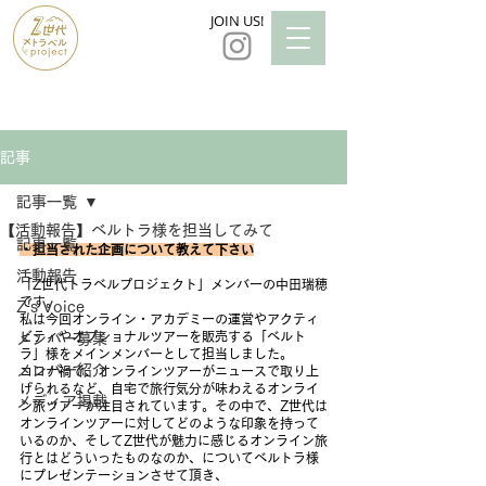
JOIN US!
記事
記事一覧
【活動報告】ベルトラ様を担当してみて
記事一覧
・担当された企画について教えて下さい
活動報告
「Z世代トラベルプロジェクト」メンバーの中田瑞穂
です。
Z's Voice
私は今回オンライン・アカデミーの運営やアクティ
ビティやオプショナルツアーを販売する「ベルト
メンバー募集
ラ」様をメインメンバーとして担当しました。
メンバー紹介
コロナ禍で、オンラインツアーがニュースで取り上
げられるなど、自宅で旅行気分が味わえるオンライ
メディア掲載
ン旅ツアーが注目されています。その中で、Z世代は
オンラインツアーに対してどのような印象を持って
いるのか、そしてZ世代が魅力に感じるオンライン旅
行とはどういったものなのか、についてベルトラ様
にプレゼンテーションさせて頂き、