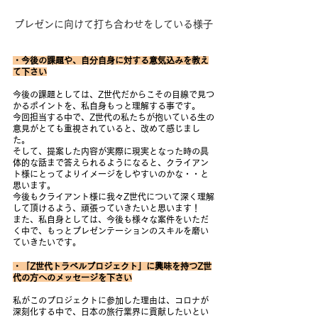
プレゼンに向けて打ち合わせをしている様子
・今後の課題や、自分自身に対する意気込みを教え
て下さい
今後の課題としては、Z世代だからこその目線で見つ
かるポイントを、私自身もっと理解する事です。
今回担当する中で、Z世代の私たちが抱いている生の
意見がとても重視されていると、改めて感じまし
た。
そして、提案した内容が実際に現実となった時の具
体的な話まで答えられるようになると、クライアン
ト様にとってよりイメージをしやすいのかな・・と
思います。
今後もクライアント様に我々Z世代について深く理解
して頂けるよう、頑張っていきたいと思います！
また、私自身としては、今後も様々な案件をいただ
く中で、もっとプレゼンテーションのスキルを磨い
ていきたいです。
・「Z世代トラベルプロジェクト」に興味を持つZ世
代の方へのメッセージを下さい
私がこのプロジェクトに参加した理由は、コロナが
深刻化する中で、日本の旅行業界に貢献したいとい