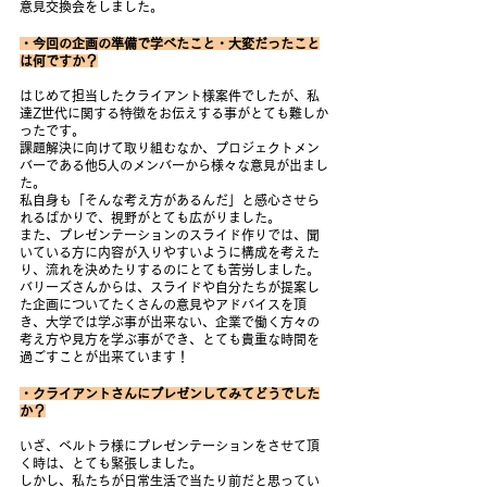
意見交換会をしました。
・今回の企画の準備で学べたこと・大変だったこと
は何ですか？
はじめて担当したクライアント様案件でしたが、私
達Z世代に関する特徴をお伝えする事がとても難しか
ったです。
課題解決に向けて取り組むなか、プロジェクトメン
バーである他5人のメンバーから様々な意見が出まし
た。
私自身も「そんな考え方があるんだ」と感心させら
れるばかりで、視野がとても広がりました。
また、プレゼンテーションのスライド作りでは、聞
いている方に内容が入りやすいように構成を考えた
り、流れを決めたりするのにとても苦労しました。
バリーズさんからは、スライドや自分たちが提案し
た企画についてたくさんの意見やアドバイスを頂
き、大学では学ぶ事が出来ない、企業で働く方々の
考え方や見方を学ぶ事ができ、とても貴重な時間を
過ごすことが出来ています！
・クライアントさんにプレゼンしてみてどうでした
か？
いざ、ベルトラ様にプレゼンテーションをさせて頂
く時は、とても緊張しました。
しかし、私たちが日常生活で当たり前だと思ってい